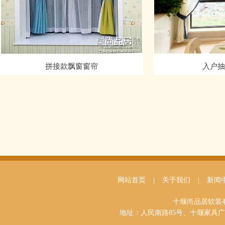
拼接款飘窗窗帘
入户抽
网站首页
|
关于我们
|
新闻
十堰尚品居软
地址：人民南路85号、十堰家具广场三区负一