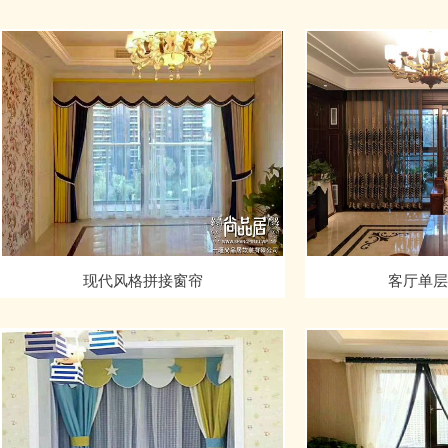
现代风格拼接窗帘
客厅单层